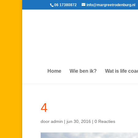
06 17380872
info@margreetrodenburg.nl
Home
Wie ben ik?
Wat is life co
4
door
admin
|
jun 30, 2016
|
0 Reacties